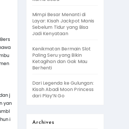
Mimpi Besar Menanti di
Layar: Kisah Jackpot Manis
Sebelum Tidur yang Bisa
Jadi Kenyataan
.Bers
enawa
Kenikmatan Bermain Slot
Paling Seru yang Bikin
embu
Ketagihan dan Gak Mau
 men
Berhenti
Dari Legenda ke Gulungan:
Kisah Abadi Moon Princess
dan j
dari Play’N Go
n yan
Tumbl
hun i
Archives