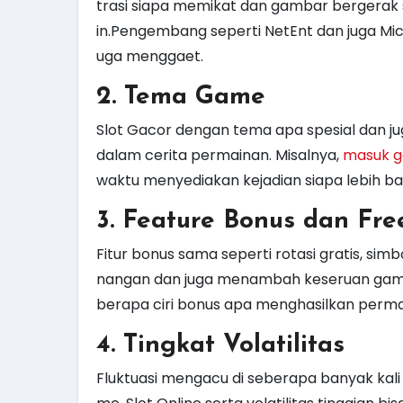
trasi siapa memikat dan gambar berger
in.Pengembang seperti NetEnt dan juga Micro
uga menggaet.
2. Tema Game
Slot Gacor dengan tema apa spesial dan 
dalam cerita permainan. Misalnya,
masuk g
waktu menyediakan kejadian siapa lebih ban
3. Feature Bonus dan Fre
Fitur bonus sama seperti rotasi gratis, si
nangan dan juga menambah keseruan game.
berapa ciri bonus apa menghasilkan perm
4. Tingkat Volatilitas
Fluktuasi mengacu di seberapa banyak kali