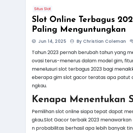
Situs Slot
Slot Online Terbagus 20
Paling Menguntungkan
Jun 14, 2025
By Christian Coleman
Tahun 2023 pernah berubah tahun yang me
ovasi terus-menerus dalam model gim, fit
menelusuri slot terbagus 2023 bagi menaik
eberapa gim slot gacor teratas apa patut 
ngkau.
Kenapa Menentukan Sl
Pemilihan slot online siapa tepat dapat me
gkau.Slot Gacor terbaik 2023 menawarkan 
n probabilitas berhasil apa lebih banyak t