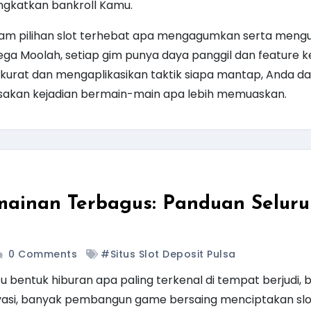
ngkatkan bankroll Kamu.
pilihan slot terhebat apa mengagumkan serta meng
a Moolah, setiap gim punya daya panggil dan feature k
 akurat dan mengaplikasikan taktik siapa mantap, Anda d
akan kejadian bermain-main apa lebih memuaskan.
mainan Terbagus: Panduan Selur
0 Comments
#situs Slot Deposit Pulsa
 bentuk hiburan apa paling terkenal di tempat berjudi, b
ovasi, banyak pembangun game bersaing menciptakan slo