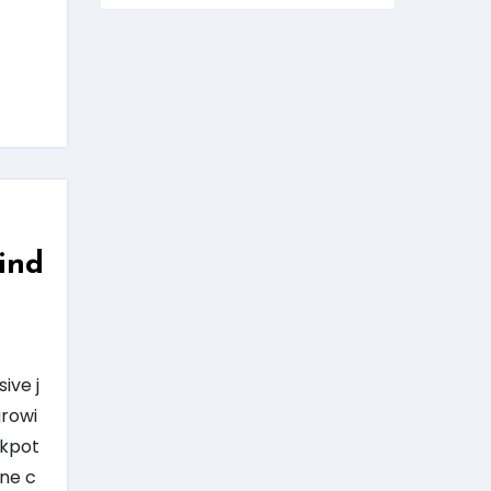
ind
ive j
growi
ckpot
ine c