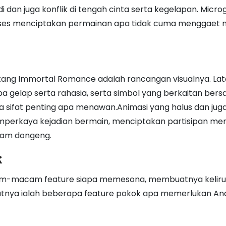
di dan juga konflik di tengah cinta serta kegelapan. Micr
 sukses menciptakan permainan apa tidak cuma menggaet 
ntang Immortal Romance adalah rancangan visualnya. Lat
gelap serta rahasia, serta simbol yang berkaitan bers
uga sifat penting apa menawan.Animasi yang halus dan jug
erkaya kejadian bermain, menciptakan partisipan me
alam dongeng.
k
macam feature siapa memesona, membuatnya keliru n
lanjutnya ialah beberapa feature pokok apa memerlukan An