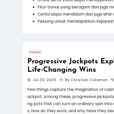
Fitur bonus yang beragam dan juga m
Cerita siapa mendalam dan juga sifat 
Peluang untuk mendapatkan kejayaan 
Casino
Progressive Jackpots Exp
Life-Changing Wins
Jul 30, 2025
By Christian Coleman
Few things capture the imagination of casino
ackpot. Among these, progressive jackpots 
ng pots that can turn an ordinary spin into 
s, how do they work, and why have they be