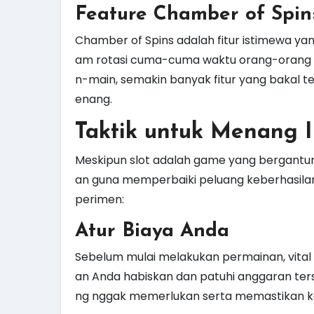
Feature Chamber of Spin
Chamber of Spins adalah fitur istimewa
am rotasi cuma-cuma waktu orang-orang i
n-main, semakin banyak fitur yang bakal 
enang.
Taktik untuk Menang
Meskipun slot adalah game yang bergantun
an guna memperbaiki peluang keberhasilan 
perimen:
Atur Biaya Anda
Sebelum mulai melakukan permainan, vital
an Anda habiskan dan patuhi anggaran ter
ng nggak memerlukan serta memastikan k