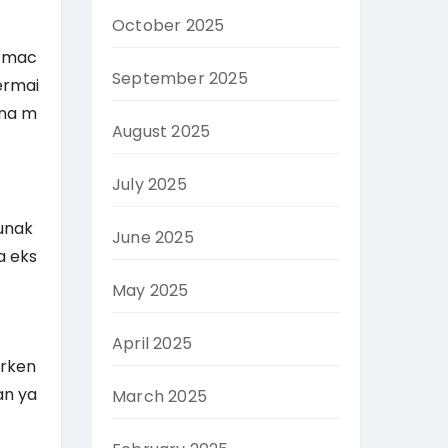
October 2025
m-mac
September 2025
ermai
una m
August 2025
July 2025
unak
June 2025
a eks
May 2025
April 2025
erken
an ya
March 2025