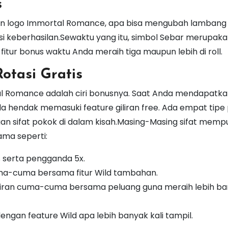
s
an logo Immortal Romance, apa bisa mengubah lambang l
keberhasilan.Sewaktu yang itu, simbol Sebar merupaka
tur bonus waktu Anda meraih tiga maupun lebih di roll.
otasi Gratis
al Romance adalah ciri bonusnya. Saat Anda mendapatkan
da hendak memasuki feature giliran free. Ada empat tipe
engan sifat pokok di dalam kisah.Masing-Masing sifat memp
ama seperti:
s serta pengganda 5x.
uma-cuma bersama fitur Wild tambahan.
liran cuma-cuma bersama peluang guna meraih lebih b
dengan feature Wild apa lebih banyak kali tampil.