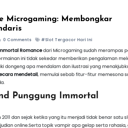
ce Microgaming: Membongkar
ndaris
0 Comments
#slot Tergacor Hari Ini
mmortal Romance
dari Microgaming sudah merampas p
Permainan ini tidak sekedar memberikan pengalaman me
ki dongeng apa mendalam dan ilustrasi yang menakjubka
ecara mendetail
, memulai sebab fitur-fitur memesona 
a.
und Punggung Immortal
11 dan sejak ketika yang itu menjadi tidak benar satu sl
udian online.Serta topik vampir apa gelap serta rahasia, 