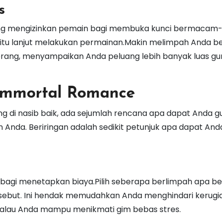
s
 yang mengizinkan pemain bagi membuka kunci bermaca
tu lanjut melakukan permainan.Makin melimpah Anda b
terang, menyampaikan Anda peluang lebih banyak luas g
 Immortal Romance
g di nasib baik, ada sejumlah rencana apa dapat Anda g
Anda. Beriringan adalah sedikit petunjuk apa dapat And
 bagi menetapkan biaya.Pilih seberapa berlimpah apa b
sebut. Ini hendak memudahkan Anda menghindari kerugi
alau Anda mampu menikmati gim bebas stres.