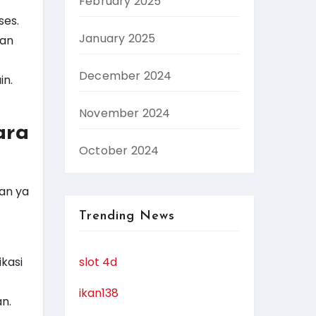
February 2025
ses.
January 2025
ran
December 2024
in.
November 2024
ara
October 2024
an ya
Trending News
kasi
slot 4d
ikan138
n.