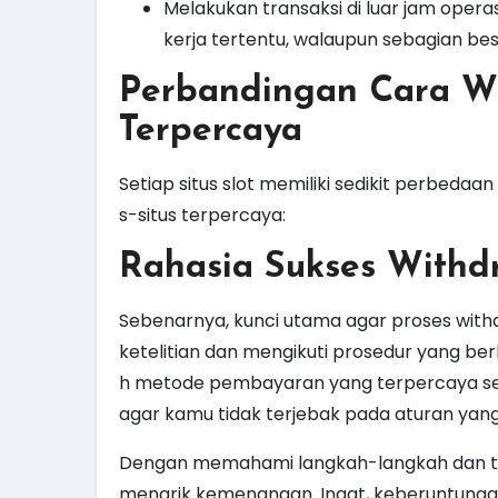
Melakukan transaksi di luar jam oper
kerja tertentu, walaupun sebagian be
Perbandingan Cara Wit
Terpercaya
Setiap situs slot memiliki sedikit perbeda
s-situs terpercaya:
Rahasia Sukses Withd
Sebenarnya, kunci utama agar proses withd
ketelitian dan mengikuti prosedur yang berla
h metode pembayaran yang terpercaya se
agar kamu tidak terjebak pada aturan yang 
Dengan memahami langkah-langkah dan tips-
menarik kemenangan. Ingat, keberuntunga