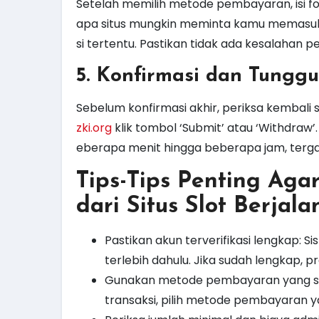
Setelah memilih metode pembayaran, isi f
apa situs mungkin meminta kamu memasukkan
si tertentu. Pastikan tidak ada kesalahan 
5. Konfirmasi dan Tunggu
Sebelum konfirmasi akhir, periksa kembali 
zki.org
klik tombol ‘Submit’ atau ‘Withdraw
eberapa menit hingga beberapa jam, terga
Tips-Tips Penting Ag
dari Situs Slot Berjal
Pastikan akun terverifikasi lengkap: 
terlebih dahulu. Jika sudah lengkap,
Gunakan metode pembayaran yang sud
transaksi, pilih metode pembayaran ya