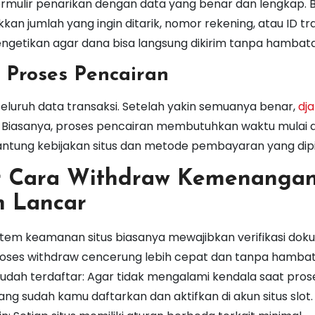
ormulir penarikan dengan data yang benar dan lengkap. 
 jumlah yang ingin ditarik, nomor rekening, atau ID tr
pengetikan agar dana bisa langsung dikirim tanpa hambat
 Proses Pencairan
seluruh data transaksi. Setelah yakin semuanya benar,
dj
’. Biasanya, proses pencairan membutuhkan waktu mulai d
ntung kebijakan situs dan metode pembayaran yang dipil
ar Cara Withdraw Kemenanga
an Lancar
Sistem keamanan situs biasanya mewajibkan verifikasi do
 proses withdraw cencerung lebih cepat dan tanpa hamba
ah terdaftar: Agar tidak mengalami kendala saat pros
ng sudah kamu daftarkan dan aktifkan di akun situs slot.