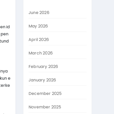
June 2026
May 2026
en id
p pen
April 2026
rtund
March 2026
February 2026
lnya
kun e
January 2026
terke
December 2025
November 2025