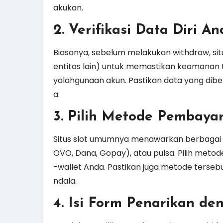
akukan.
2. Verifikasi Data Diri A
Biasanya, sebelum melakukan withdraw, situ
entitas lain) untuk memastikan keamanan tr
yalahgunaan akun. Pastikan data yang dibe
a.
3. Pilih Metode Pembaya
Situs slot umumnya menawarkan berbagai m
OVO, Dana, Gopay), atau pulsa. Pilih meto
-wallet Anda. Pastikan juga metode tersebu
ndala.
4. Isi Form Penarikan de