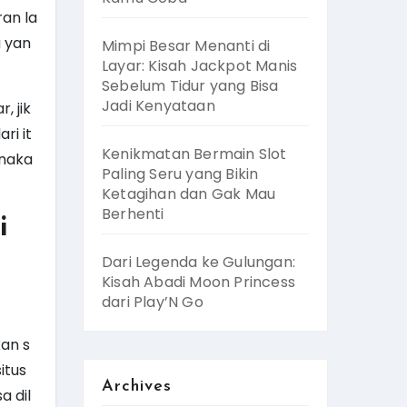
an la
a yan
Mimpi Besar Menanti di
Layar: Kisah Jackpot Manis
Sebelum Tidur yang Bisa
Jadi Kenyataan
, jik
ri it
Kenikmatan Bermain Slot
unaka
Paling Seru yang Bikin
Ketagihan dan Gak Mau
Berhenti
i
Dari Legenda ke Gulungan:
Kisah Abadi Moon Princess
dari Play’N Go
kan s
itus
Archives
a dil