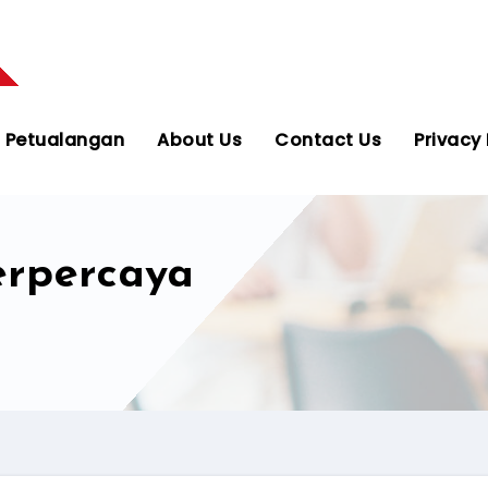
Petualangan
About Us
Contact Us
Privacy 
erpercaya