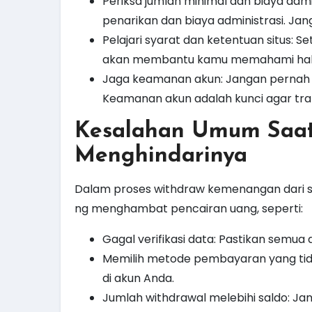
Periksa jumlah minimal dan biaya admi
penarikan dan biaya administrasi. Jang
Pelajari syarat dan ketentuan situs: 
akan membantu kamu memahami hak d
Jaga keamanan akun: Jangan pernah 
Keamanan akun adalah kunci agar tran
Kesalahan Umum Saat
Menghindarinya
Dalam proses withdraw kemenangan dari si
ng menghambat pencairan uang, seperti:
Gagal verifikasi data: Pastikan semua
Memilih metode pembayaran yang tidak
di akun Anda.
Jumlah withdrawal melebihi saldo: J