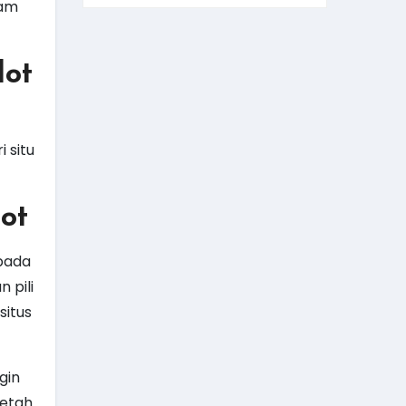
jam
lot
 situ
ot
 pada
 pili
itus
gin
getah