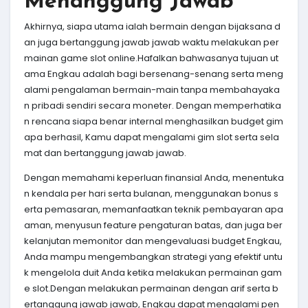
Menanggung Jawab
Akhirnya, siapa utama ialah bermain dengan bijaksana d
an juga bertanggung jawab jawab waktu melakukan per
mainan game slot online.Hafalkan bahwasanya tujuan ut
ama Engkau adalah bagi bersenang-senang serta meng
alami pengalaman bermain-main tanpa membahayaka
n pribadi sendiri secara moneter. Dengan memperhatika
n rencana siapa benar internal menghasilkan budget gim
apa berhasil, Kamu dapat mengalami gim slot serta sela
mat dan bertanggung jawab jawab.
Dengan memahami keperluan finansial Anda, menentuka
n kendala per hari serta bulanan, menggunakan bonus s
erta pemasaran, memanfaatkan teknik pembayaran apa
aman, menyusun feature pengaturan batas, dan juga ber
kelanjutan memonitor dan mengevaluasi budget Engkau,
Anda mampu mengembangkan strategi yang efektif untu
k mengelola duit Anda ketika melakukan permainan gam
e slot.Dengan melakukan permainan dengan arif serta b
ertanggung jawab jawab, Engkau dapat mengalami pen