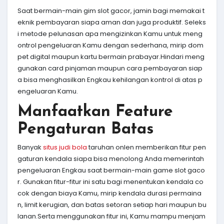
Saat bermain-main gim slot gacor, jamin bagi memakai t
eknik pembayaran siapa aman dan juga produktif. Seleks
i metode pelunasan apa mengizinkan Kamu untuk meng
ontrol pengeluaran Kamu dengan sederhana, mirip dom
pet digital maupun kartu bermain prabayar.Hindari meng
gunakan card pinjaman maupun cara pembayaran siap
a bisa menghasilkan Engkau kehilangan kontrol di atas p
engeluaran Kamu.
Manfaatkan Feature
Pengaturan Batas
Banyak
situs judi bola
taruhan onlen memberikan fitur pen
gaturan kendala siapa bisa menolong Anda memerintah
pengeluaran Engkau saat bermain-main game slot gaco
r. Gunakan fitur-fitur ini satu bagi menentukan kendala co
cok dengan biaya Kamu, mirip kendala durasi permaina
n, limit kerugian, dan batas setoran setiap hari maupun bu
lanan.Serta menggunakan fitur ini, Kamu mampu menjam