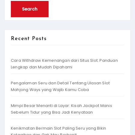
Recent Posts
Cara Withdraw Kemenangan dari Situs Slot: Panduan
Lengkap dan Mudah Dipahami
Pengalaman Seru dan Detail Tentang Ulasan Slot
Mahjong Ways yang Wajib Kamu Coba
Mimpi Besar Menanti di Layar: Kisah Jackpot Manis
Sebelum Tidur yang Bisa Jadi Kenyataan
Kenikmatan Bermain Slot Paling Seru yang Bikin
Ketagihan dan Gak Mau Berhenti