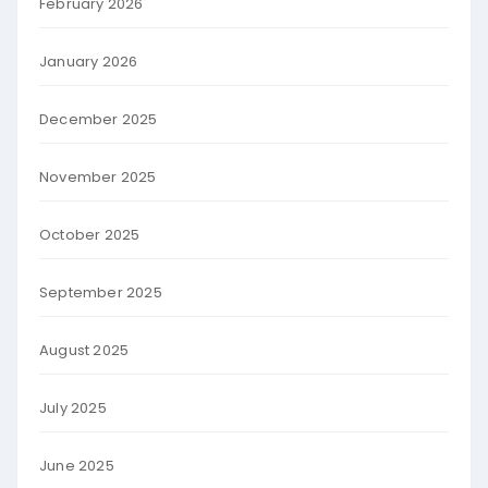
February 2026
January 2026
December 2025
November 2025
October 2025
September 2025
August 2025
July 2025
June 2025