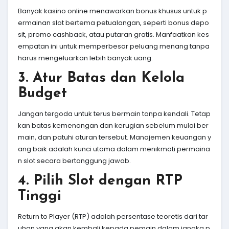
Banyak kasino online menawarkan bonus khusus untuk p
ermainan slot bertema petualangan, seperti bonus depo
sit, promo cashback, atau putaran gratis. Manfaatkan kes
empatan ini untuk memperbesar peluang menang tanpa
harus mengeluarkan lebih banyak uang.
3. Atur Batas dan Kelola
Budget
Jangan tergoda untuk terus bermain tanpa kendali. Tetap
kan batas kemenangan dan kerugian sebelum mulai ber
main, dan patuhi aturan tersebut. Manajemen keuangan y
ang baik adalah kunci utama dalam menikmati permaina
n slot secara bertanggung jawab.
4. Pilih Slot dengan RTP
Tinggi
Return to Player (RTP) adalah persentase teoretis dari tar
uhan yang akan kembali kepada pemain dalam jangka p