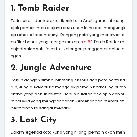
1. Tomb Raider
Terinspirasi dari karakter ikonik Lara Croft, game ini meng
ajak pemain menjelajahi reruntuhan kuno dan mengungk
ap rahasia tersembunyi. Dengan grafis yang menawan d
an fitur bonus yang mengesankan,
slot88
Tomb Raider m
enjadi salah satu favorit di kalangan penggemar petuala
ngan.
2. Jungle Adventure
Penuh dengan simbol binatang eksotis dan peta harta ka
run, Jungle Adventure mengajak pemain berkeliling hutan
rimba yang penuh misteri. Bonus putaran free spin dan si
mbol wild yang menggandakan kemenangan membuat
permainan ini sangat menarik.
3. Lost City
Dalam legenda kota kuno yang hilang, pemain akan men