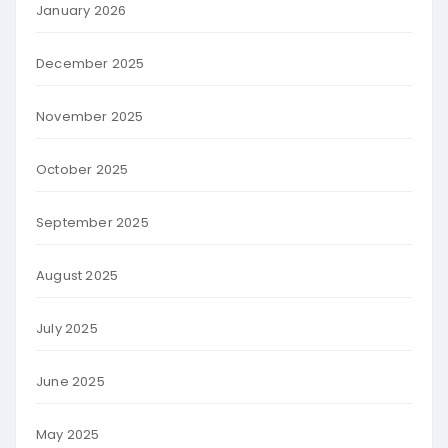
January 2026
December 2025
November 2025
October 2025
September 2025
August 2025
July 2025
June 2025
May 2025