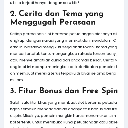
u bisa terjadi hanya dengan satu klik!
2. Cerita dan Tema yang
Menggugah Perasaan
Setiap permainan slot bertema petualangan biasanya dil
engkapi dengan narasi yang memikat dan mendalam. C
erita ini biasanya mengikuti perjalanan tokoh utama yang
mencari artefak kuno, mengungkap rahasia tersembunyi,
atau menyelamatkan dunia dari ancaman besar. Cerita y
ang kuat ini mampu meningkatkan keterlibatan pemain d
an membuat mereka terus terpaku di layar selama berja
m-jam.
3. Fitur Bonus dan Free Spin
Salah satu fitur khas yang membuat slot bertema petuala
ngan semakin menarik adalah adanya fitur bonus dan fre
e spin. Misalnya, pemain mungkin harus menemukan sim
bol tertentu untuk membuka kunci petualangan atau akse