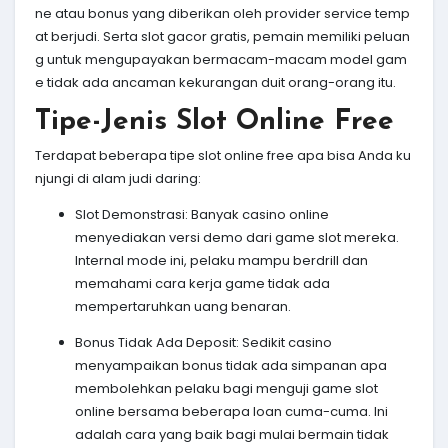
ne atau bonus yang diberikan oleh provider service temp
at berjudi. Serta slot gacor gratis, pemain memiliki peluan
g untuk mengupayakan bermacam-macam model gam
e tidak ada ancaman kekurangan duit orang-orang itu.
Tipe-Jenis Slot Online Free
Terdapat beberapa tipe slot online free apa bisa Anda ku
njungi di alam judi daring:
Slot Demonstrasi: Banyak casino online
menyediakan versi demo dari game slot mereka.
Internal mode ini, pelaku mampu berdrill dan
memahami cara kerja game tidak ada
mempertaruhkan uang benaran.
Bonus Tidak Ada Deposit: Sedikit casino
menyampaikan bonus tidak ada simpanan apa
membolehkan pelaku bagi menguji game slot
online bersama beberapa loan cuma-cuma. Ini
adalah cara yang baik bagi mulai bermain tidak