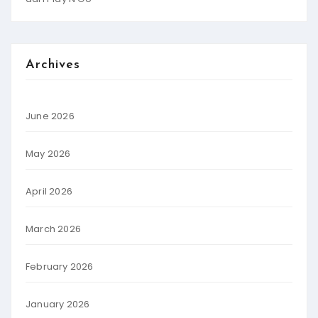
Archives
June 2026
May 2026
April 2026
March 2026
February 2026
January 2026