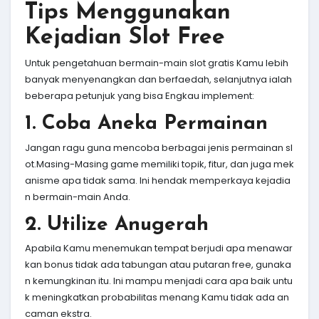
Tips Menggunakan
Kejadian Slot Free
Untuk pengetahuan bermain-main slot gratis Kamu lebih
banyak menyenangkan dan berfaedah, selanjutnya ialah
beberapa petunjuk yang bisa Engkau implement:
1. Coba Aneka Permainan
Jangan ragu guna mencoba berbagai jenis permainan sl
ot.Masing-Masing game memiliki topik, fitur, dan juga mek
anisme apa tidak sama. Ini hendak memperkaya kejadia
n bermain-main Anda.
2. Utilize Anugerah
Apabila Kamu menemukan tempat berjudi apa menawar
kan bonus tidak ada tabungan atau putaran free, gunaka
n kemungkinan itu. Ini mampu menjadi cara apa baik untu
k meningkatkan probabilitas menang Kamu tidak ada an
caman ekstra.