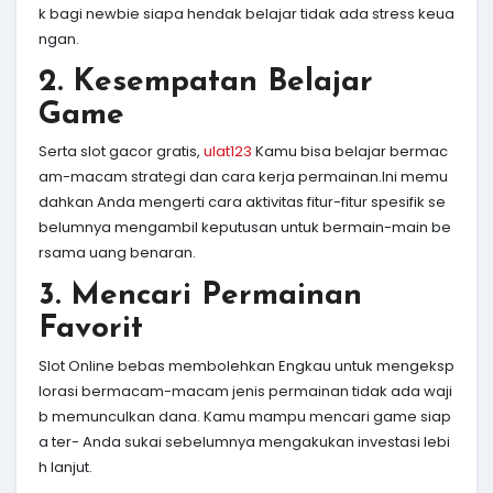
k bagi newbie siapa hendak belajar tidak ada stress keua
ngan.
2. Kesempatan Belajar
Game
Serta slot gacor gratis,
ulat123
Kamu bisa belajar bermac
am-macam strategi dan cara kerja permainan.Ini memu
dahkan Anda mengerti cara aktivitas fitur-fitur spesifik se
belumnya mengambil keputusan untuk bermain-main be
rsama uang benaran.
3. Mencari Permainan
Favorit
Slot Online bebas membolehkan Engkau untuk mengeksp
lorasi bermacam-macam jenis permainan tidak ada waji
b memunculkan dana. Kamu mampu mencari game siap
a ter- Anda sukai sebelumnya mengakukan investasi lebi
h lanjut.