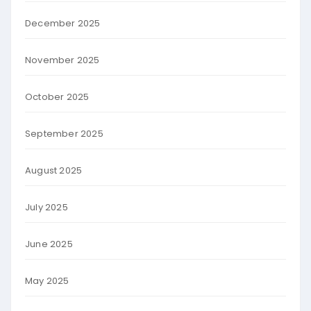
December 2025
November 2025
October 2025
September 2025
August 2025
July 2025
June 2025
May 2025