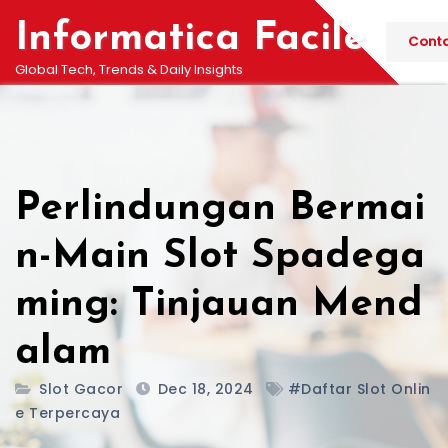
Skip
Informatica Facile
to
Conta
content
Global Tech, Trends & Daily Insights
Perlindungan Bermai
n-Main Slot Spadega
ming: Tinjauan Mend
alam
Slot Gacor
Dec 18, 2024
#daftar Slot Onlin
E Terpercaya